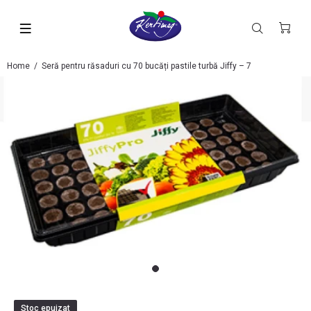
Home
Seră pentru răsaduri cu 70 bucăți pastile turbă Jiffy – 7
Stoc epuizat